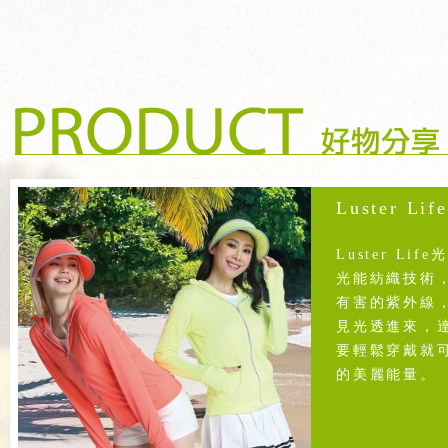
Luster Li
Luster L
光能紡織技術
有害的紫外線
見光透進來，
要輕鬆穿戴就
的美麗能量。