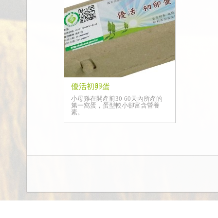
優活初卵蛋
小母雞在開產前30-60天內所產的
第一窩蛋，蛋型較小卻富含營養
素。