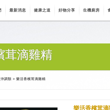
們
最新消息
健康之道
好物分享
生機廚房
檳茸滴雞精
、沖調類
>
樂活香檳茸滴雞精
樂活香檳茸滴