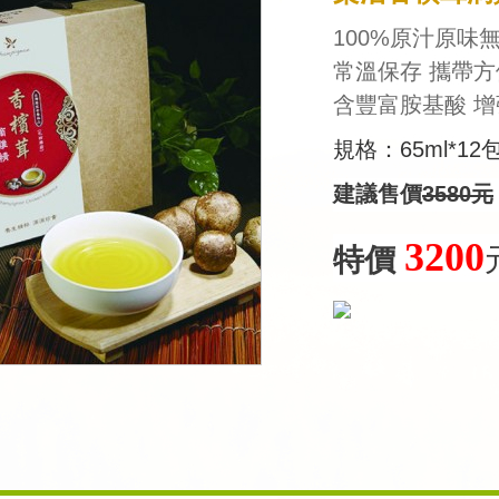
100%原汁原味
常溫保存 攜帶方
含豐富胺基酸 
規格：65ml*12
建議售價
3580元
3200
特價