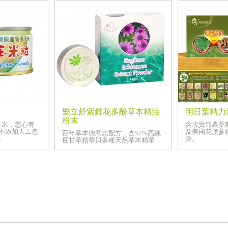
樂立舒紫錐花多酚草本精油
明日葉精力
粉末
玉米，慈心有
含珍貴無農藥
不添加人工色
及美國花旗蔘
百年草本德意志配方，含57%高純
。
身。
度甘草精華與多種天然草本精華