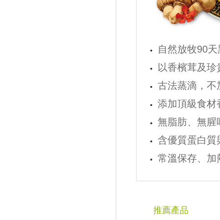
自然放牧90
以香檳茸及珍
古法蒸滴，不
添加頂級食材
無脂肪、無腥
含優質蛋白質
常溫保存、加
推薦產品