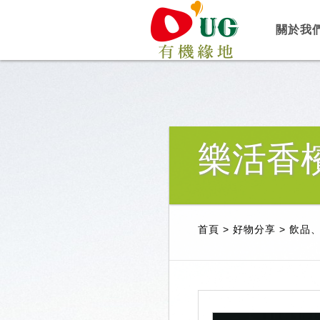
關於我
樂活香
首頁
>
好物分享
>
飲品