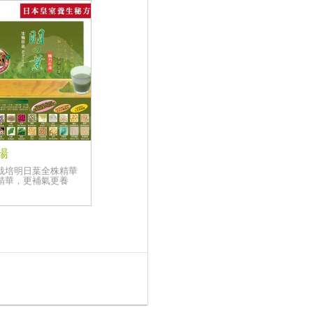
湯
栽培明日葉全株精華
精華，更補氣更養