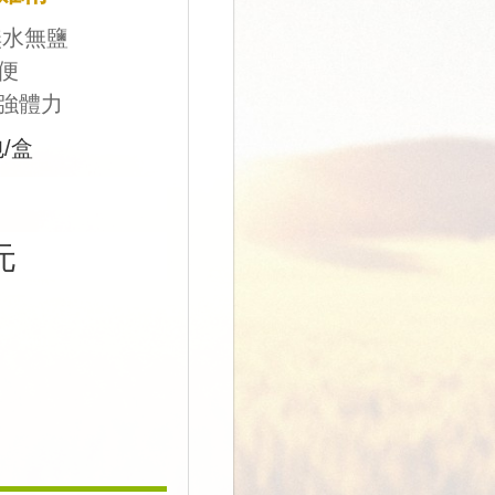
無水無鹽
便
增強體力
包/盒
元