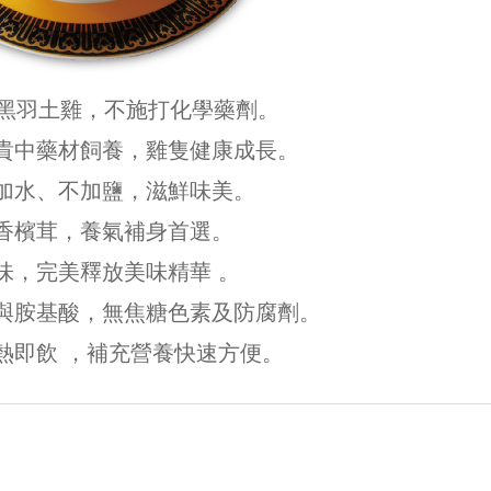
天黑羽土雞，不施打化學藥劑。
貴中藥材飼養，雞隻健康成長。
加水、不加鹽，滋鮮味美。
香檳茸，養氣補身首選。
味，完美釋放美味精華 。
與胺基酸，無焦糖色素及防腐劑。
熱即飲 ，補充營養快速方便。