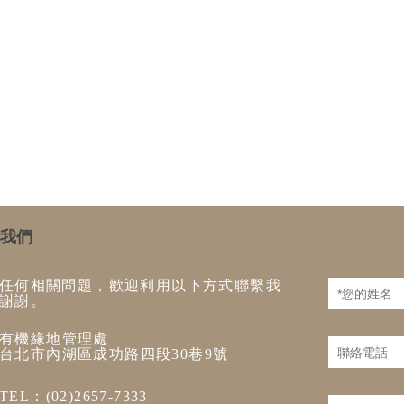
我們
任何相關問題，歡迎利用以下方式聯繫我
謝謝。
有機緣地管理處
台北市內湖區成功路四段30巷9號
TEL：(02)2657-7333