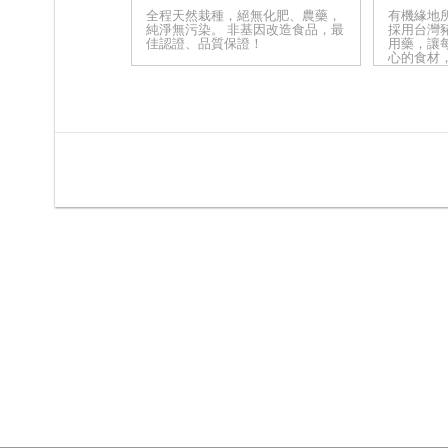
全程天然栽種，絕無化肥、農藥，
有機緣地
純淨無污染。 非基因改造食品，最
採用台灣
佳認證、品質保證！
用藥，讓
心的食材